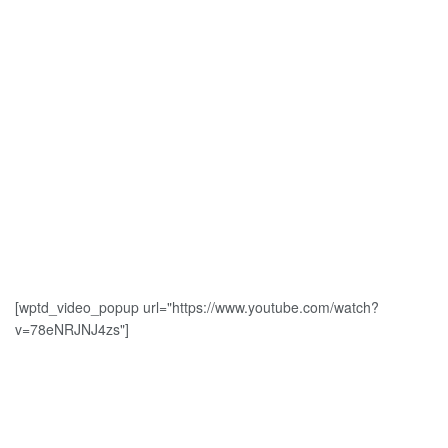
[wptd_video_popup url="https://www.youtube.com/watch?
v=78eNRJNJ4zs"]