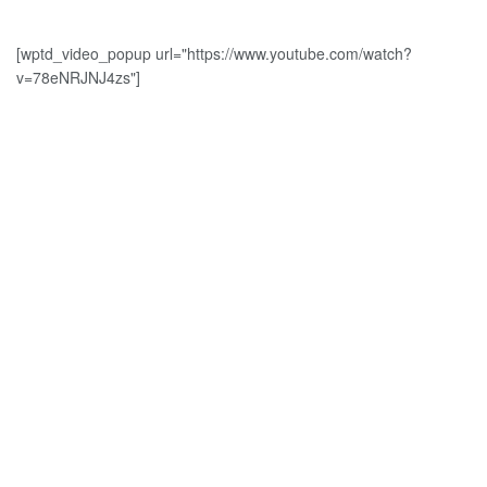
[wptd_video_popup url="https://www.youtube.com/watch?
v=78eNRJNJ4zs"]