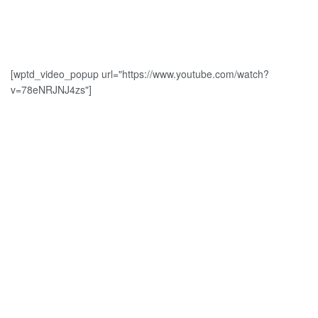
[wptd_video_popup url="https://www.youtube.com/watch?
v=78eNRJNJ4zs"]