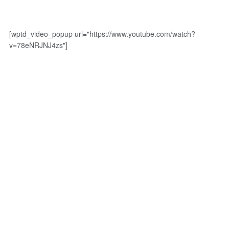
[wptd_video_popup url="https://www.youtube.com/watch?
v=78eNRJNJ4zs"]