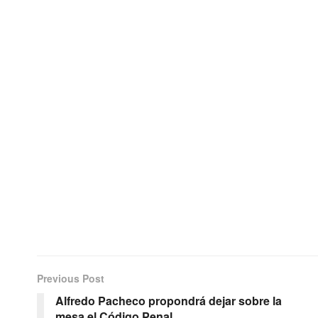
Previous Post
Alfredo Pacheco propondrá dejar sobre la
mesa el Código Penal