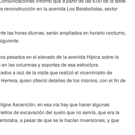
omunicaciones informó que a partir de las 6:00 de la tarde
de reconstrucción en la avenida Los Beisbolistas, sector
te las horas diurnas, serán ampliados en horario nocturno,
siguiente.
los pesados en el elevado de la avenida Hípica sobre la
 en las columnas y soportes de esa estructura.
ados a raíz de la visita que realizó el viceministro de
errera, quien ofreció detalles de los mismos, con el fin de
Deligne Ascención, en esa vía hay que hacer algunas
etros de excavación del suelo que no servía, que era la
erioraba, a pesar de que se le hacían inversiones, y que