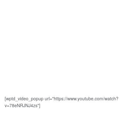
[wptd_video_popup url="https://www.youtube.com/watch?
v=78eNRJNJ4zs"]